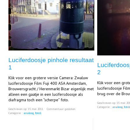
Luciferdoosje pinhole resultaat
Luciferdoos
1
2
Klik voor een grotere versie Camera: Zwaluw
Klik voor een gro
lucifersdoosje Film: Fuji 400 ASA Amsterdam,
lucifersdoosje Fil
Brouwersgracht / Herenmarkt Bizar eigenlijk: met
brug over de Brou
alleen een gaatje in een lucifersdoosje als
diafragma toch een “scherpe” foto.
Geschreven op: 15 mei 2
Categorie: :
analoog
,
foto'
Geschreven op: 15 mei 2011 ˑ
Commentaar gesloten
Categorie: :
analoog
,
foto's