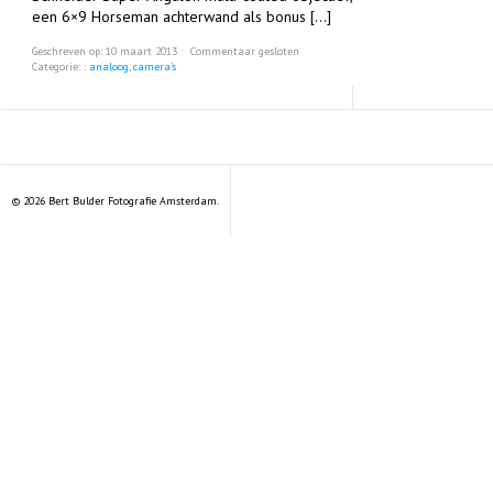
een 6×9 Horseman achterwand als bonus […]
Geschreven op: 10 maart 2013 ˑ
Commentaar gesloten
Categorie: :
analoog
,
camera's
© 2026 Bert Bulder Fotografie Amsterdam.