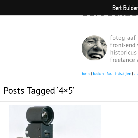
Bert Bulde
bert bulde
fotograaf
front-end
historicus
freelance 
home
|
boeken
|
food
|
huisstijlen
|
ar
Posts Tagged ‘4×5’