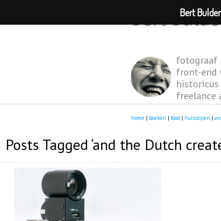
Bert Bulde
bert bulde
fotograaf
front-end
historicus
freelance 
home
|
boeken
|
food
|
huisstijlen
|
ar
Posts Tagged ‘and the Dutch creat