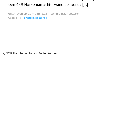
een 6×9 Horseman achterwand als bonus […]
Geschreven op: 10 maart 2013 ˑ
Commentaar gesloten
Categorie: :
analoog
,
camera's
© 2026 Bert Bulder Fotografie Amsterdam.