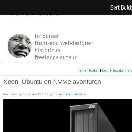
Bert Buld
bert bulder
fotograaf
front-end webdesigner
historicus
freelance auteur
home
|
boeken
|
food
|
huisstijlen
|
ar
Xeon, Ubuntu en NVMe avonturen
Geschreven op: 9 februari 2022 ˑ Categorie:
computer
,
hardware
ˑ