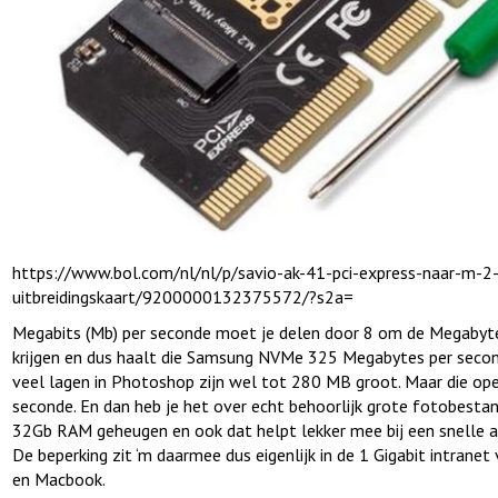
https://www.bol.com/nl/nl/p/savio-ak-41-pci-express-naar-m-2
uitbreidingskaart/9200000132375572/?s2a=
Megabits (Mb) per seconde moet je delen door 8 om de Megabyte
krijgen en dus haalt die Samsung NVMe 325 Megabytes per secon
veel lagen in Photoshop zijn wel tot 280 MB groot. Maar die ope
seconde. En dan heb je het over echt behoorlijk grote fotobesta
32Gb RAM geheugen en ook dat helpt lekker mee bij een snelle a
De beperking zit ‘m daarmee dus eigenlijk in de 1 Gigabit intranet 
en Macbook.