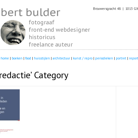
bert bulder
Brouwersgracht 48 | 1013 G
fotograaf
front-end webdesigner
historicus
freelance auteur
home
|
boeken
|
food
|
huisstijlen
|
architectuur
|
kunst / repro
|
periodieken
|
portret
|
repor
oredactie’ Category