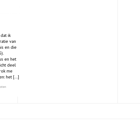
dat ik
ratie van
is en die
).
cus en het
icht deel
trok me
en: het […]
oten