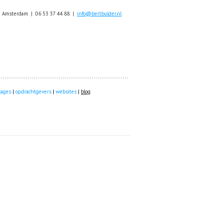
X Amsterdam | 06 53 37 44 88 |
info@bertbulder.nl
tages
|
opdrachtgevers
|
websites
|
blog