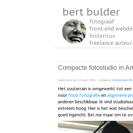
bert bulder
fotograaf
front-end webde
historicus
freelance auteur
Compacte fotostudio in A
Geschreven op: 6 maart 2016 ˑ Categorie:
Amsterdam
,
Bro
Het souterrain is omgewerkt tot een
voor
food fotografie
en
algemene pro
anderen beschikbaar. Ik vind studioh
extreem hoog. Hier is het wat besch
goed ingericht. Bel me maar om te ov