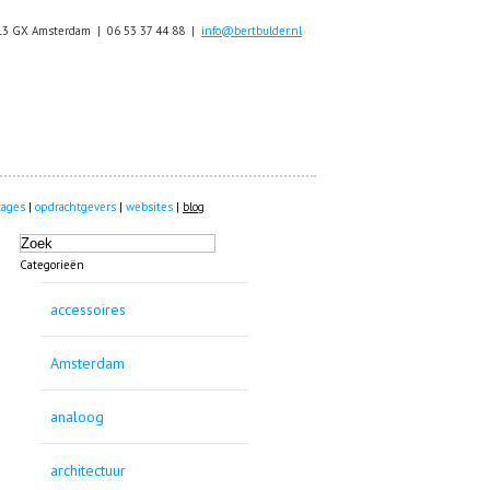
13 GX Amsterdam | 06 53 37 44 88 |
info@bertbulder.nl
tages
|
opdrachtgevers
|
websites
|
blog
Categorieën
accessoires
Amsterdam
analoog
architectuur