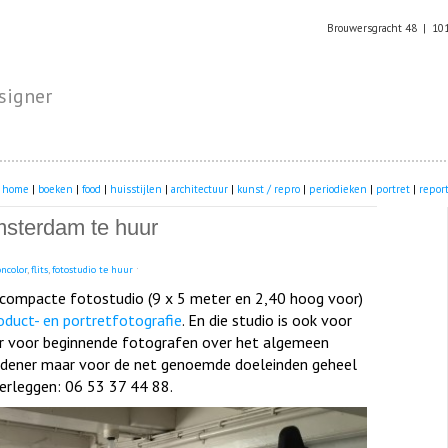
Brouwersgracht 48 | 10
signer
home
|
boeken
|
food
|
huisstijlen
|
architectuur
|
kunst / repro
|
periodieken
|
portret
|
repor
msterdam te huur
ncolor
,
flits
,
fotostudio te huur
ˑ
 compacte fotostudio (9 x 5 meter en 2,40 hoog voor)
duct- en portretfotografie
. En die studio is ook voor
uur voor beginnende fotografen over het algemeen
eidener maar voor de net genoemde doeleinden geheel
erleggen: 06 53 37 44 88.