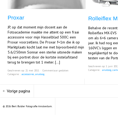
Proxar
Rolleiflex
JP, op dat moment mijn docent aan de
Behalve de recent
Fotoacademie maakte me attent op een fraai
Rolleiflex MX-EVS
accessoire voor mijn Hasselblad 500C: een
om als 6×6 camera
Proxar voorzetlens. De Proxar f=1m die ik op
jaar. Ik had nog e
Marktplaats kocht laat me met bijvoorbeeld mijn
160VC’s liggen en
5.6/250mm Sonnar een sterke uitsnede maken
tegelijkertijd te d
bij een portret door de kortste instelafstand
testen van de Port
terug te brengen tot 1 meter. […]
Geschreven op: 1 juni 20
Categorie: :
analoog
,
came
Geschreven op: 21 mei 2011 ˑ
Commentaar gesloten
Categorie: :
accessoires
,
analoog
Vorige pagina
© 2026 Bert Bulder Fotografie Amsterdam.