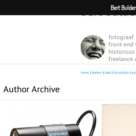
Bert Bulde
bert bulde
fotograaf
front-end
historicus
freelance 
home
|
boeken
|
food
|
huisstijlen
|
ar
Author Archive