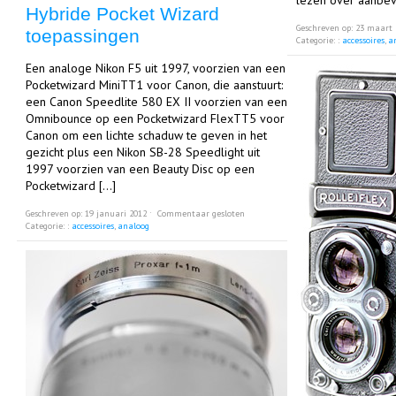
lezen over aanbev
Hybride Pocket Wizard
Geschreven op: 23 maart
toepassingen
Categorie: :
accessoires
,
a
Een analoge Nikon F5 uit 1997, voorzien van een
Pocketwizard MiniTT1 voor Canon, die aanstuurt:
een Canon Speedlite 580 EX II voorzien van een
Omnibounce op een Pocketwizard FlexTT5 voor
Canon om een lichte schaduw te geven in het
gezicht plus een Nikon SB-28 Speedlight uit
1997 voorzien van een Beauty Disc op een
Pocketwizard […]
Geschreven op: 19 januari 2012 ˑ
Commentaar gesloten
Categorie: :
accessoires
,
analoog