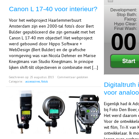
Canon L 17-40 voor interieur?
Voor het webproject Haarlemmerbuurt
Amsterdam zijn een 2000-tal foto’s door Bert
Bulder gepubliceerd die zijn gemaakt met het
Canon L 17-40 mm objectief. Het webproject
werd gebouwd door Hippo Software +
WebDesign (Bert Bulder) en de grafische
vormgeving was van Nicola Dehmer en Marise
Knegtmans van Studio Knegtmans. In principe
lijken shift-tilt objectieven in combinatie met […]
Geschreven op: 25 augustus 2013 ˑ
Commentaar gesloten
Categorie: :
accessoires
,
foto's
Digitaltrut
voor analo
Eigenlijk had ik A
bij Foto Den Boer,
Het werd daarom e
Voor de ontwikkeli
wit film, Tri-X van
ontwikkelaar. Ik m