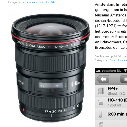
Categorie: :
accessoires
,
Broncolor
,
flits
Amsterdam. In febr
genoegen om in he
Museum Amsterdam
dichter/beeldend k
(1917-1974) te fot
het Stedelijk is ui
ondermeer Broncol
en lichtvormers, C
Broncolor, een Leit
Geschreven op: 16 februa
Categorie: :
Broncolor
,
cam